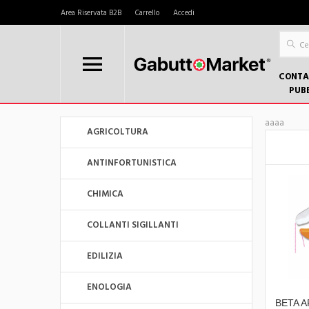
Area Riservata B2B
Carrello
Accedi
CONTA
PUB
aaaa
AGRICOLTURA
ANTINFORTUNISTICA
CHIMICA
COLLANTI SIGILLANTI
EDILIZIA
ENOLOGIA
BETA A