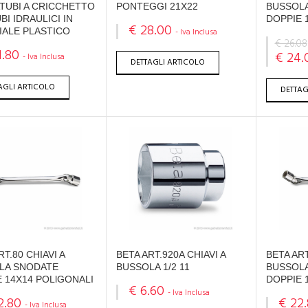
TUBI A CRICCHETTO
PONTEGGI 21X22
BUSSOL
BI IDRAULICI IN
DOPPIE 
€ 28.00
IALE PLASTICO
- Iva Inclusa
€ 26.08
1.80
€ 24.
- Iva Inclusa
DETTAGLI ARTICOLO
AGLI ARTICOLO
DETTAG
RT.80 CHIAVI A
BETA ART.920A CHIAVI A
BETA ART
LA SNODATE
BUSSOLA 1/2 11
BUSSOL
 14X14 POLlGONALI
DOPPIE 
€ 6.60
- Iva Inclusa
2.80
€ 22
- Iva Inclusa