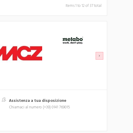
Items 1 to 12 of 37 total
Assistenza a tua disposizione
Chiamaci al numero (+39) 0141 769015