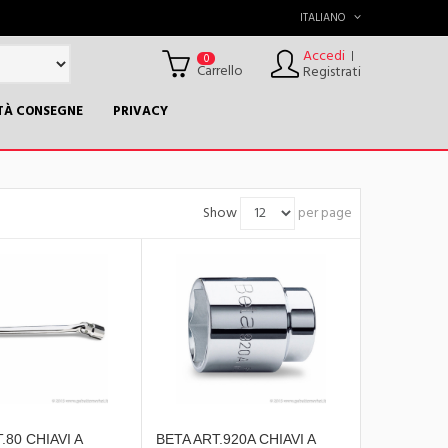
ITALIANO
Accedi
|
0
Carrello
Registrati
TÀ CONSEGNE
PRIVACY
Show
per page
.80 CHIAVI A
BETA ART.920A CHIAVI A