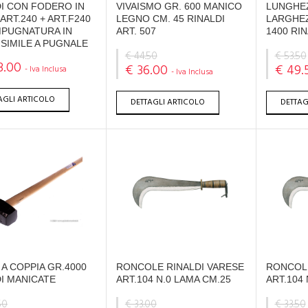
DI CON FODERO IN
VIVAISMO GR. 600 MANICO
LUNGHEZ
ART.240 + ART.F240
LEGNO CM. 45 RINALDI
LARGHEZ
MPUGNATURA IN
ART. 507
1400 RIN
SIMILE A PUGNALE
€ 44.50
€ 53.50
3.00
€ 36.00
€ 49.
- Iva Inclusa
- Iva Inclusa
AGLI ARTICOLO
DETTAGLI ARTICOLO
DETTAG
A COPPIA GR.4000
RONCOLE RINALDI VARESE
RONCOLE
I MANICATE
ART.104 N.0 LAMA CM.25
ART.104 
50
€ 33.00
€ 33.50