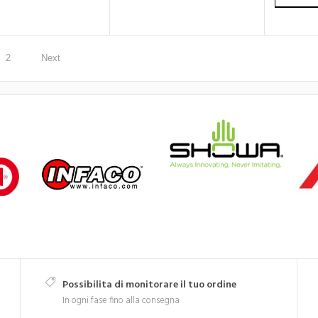
2
Next
Possibilita di monitorare il tuo ordine
In ogni fase fino alla consegna