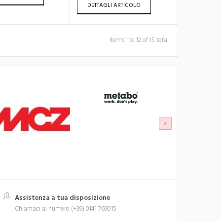
DETTAGLI ARTICOLO
Items 1 to 12 of 15 total
Assistenza a tua disposizione
Chiamaci al numero (+39) 0141 769015