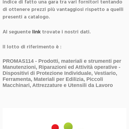
indice di fatto una gara tra vari fornitori tentando
di ottenere prezzi più vantaggiosi rispetto a quelli
presenti a catalogo.
Al seguente
link
trovate i nostri dati.
Il lotto di riferimento è :
PROMAS114 - Prodotti, materiali e strumenti per
Manutenzioni, Riparazioni ed Attività operative -
Dispositivi di Protezione Individuale, Vestiario,
Ferramenta, Materiali per Edilizia, Piccoli
Macchinari, Attrezzature e Utensili da Lavoro