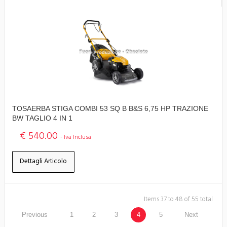
TOSAERBA STIGA COMBI 53 SQ B B&S 6,75 HP TRAZIONE
BW TAGLIO 4 IN 1
€ 540.00
- Iva Inclusa
Dettagli Articolo
Items 37 to 48 of 55 total
Previous
1
2
3
4
5
Next