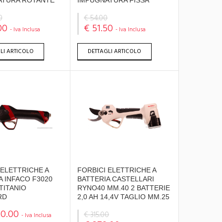
ATURA ROTANTE
IMPUGNATURA FISSA
0
€ 54.00
00
€ 51.50
- Iva Inclusa
- Iva Inclusa
LI ARTICOLO
DETTAGLI ARTICOLO
 ELETTRICHE A
FORBICI ELETTRICHE A
A INFACO F3020
BATTERIA CASTELLARI
TITANIO
RYNO40 MM.40 2 BATTERIE
RD
2,0 AH 14,4V TAGLIO MM.25
50.00
€ 315.00
- Iva Inclusa