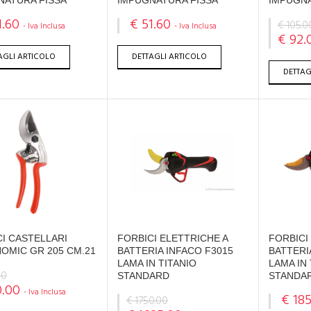
NATURA FISSA
IMPUGNATURA FISSA
IMPUGN
1.60
€ 51.60
€ 105.0
- Iva Inclusa
- Iva Inclusa
€ 92.
AGLI ARTICOLO
DETTAGLI ARTICOLO
DETTAG
I CASTELLARI
FORBICI ELETTRICHE A
FORBICI
OMIC GR 205 CM.21
BATTERIA INFACO F3015
BATTERI
LAMA IN TITANIO
LAMA IN 
90
STANDARD
STANDA
0.00
- Iva Inclusa
€ 18
€ 1750.00