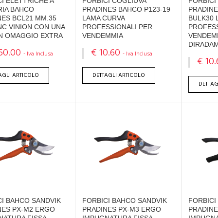
I ELETTRICHE A
FORBICI COGLIUVA
FORBICI
RIA BAHCO
PRADINES BAHCO P123-19
PRADINE
NES BCL21 MM.35
LAMA CURVA
BULK30 
NC VINION CON UNA
PROFESSIONALI PER
PROFESS
IN OMAGGIO EXTRA
VENDEMMIA
VENDEMM
DIRADA
50.00
€ 10.60
- Iva Inclusa
- Iva Inclusa
€ 10.
AGLI ARTICOLO
DETTAGLI ARTICOLO
DETTAG
CI BAHCO SANDVIK
FORBICI BAHCO SANDVIK
FORBICI
NES PX-M2 ERGO
PRADINES PX-M3 ERGO
PRADINE