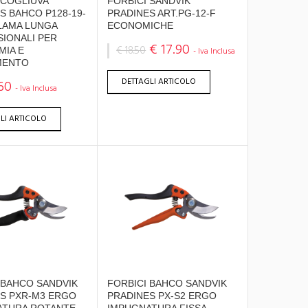
 COGLIUVA
FORBICI SANDVIK
S BAHCO P128-19-
PRADINES ART.PG-12-F
LAMA LUNGA
ECONOMICHE
IONALI PER
€ 17.90
€ 18.50
IA E
- Iva Inclusa
MENTO
DETTAGLI ARTICOLO
60
- Iva Inclusa
LI ARTICOLO
 BAHCO SANDVIK
FORBICI BAHCO SANDVIK
S PXR-M3 ERGO
PRADINES PX-S2 ERGO