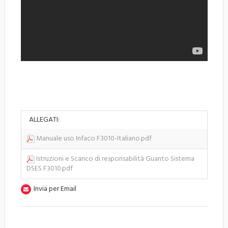
ALLEGATI:
Manuale uso Infaco F3010-Italiano.pdf
Istruzioni e Scarico di responsabilità Guanto Sistema
DSES F3010.pdf
Invia per Email