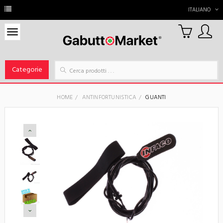
ITALIANO
0
Carrello
Categorie
HOME
ANTINFORTUNISTICA
GUANTI