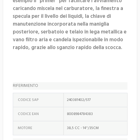
esempio il "primer" per facilitare l'avviamento
caricando miscela nel carburatore, la finestra a
specula per il livello dei liquidi, la chiave di
manutenzione incorporata nella maniglia
posteriore, serbatoio e telaio in lega metallica e
vano filtro aria e candela ispezionabile in modo
rapido, grazie allo sganzio rapido della scocca.
RIFERIMENTO
CODICE SAP
240381402/S17
CODICE EAN
8008984784383
MOTORE
38,5 CC - 14''/35CM