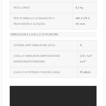
PESO LORDO
8,3 kg
TIPO DI IMBALLO (LUNGHEZZA X
440 X 270 X
PROFONDITÀ X ALTEZZA)
315 mm
VIBRAZIONI E LIVELLO DI RUMORE
SISTEMA ANTI VIBRAZIONE (AVS)
Sì
LIVELLO VIBRAZIONI (IMPUGNATURA
5,72 / 4,37
ANTERIORE/POSTERIORE)
m/s²
LIVELLO DI POTENZA SONORA (LWA)
115 dB(A)