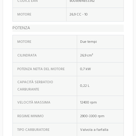
CODICE EAN
8008984853362
MOTORE
26,9 CC - 10
POTENZA
MOTORE
Due tempi
CILINDRATA
26,9 cm³
POTENZA NETTA DEL MOTORE
0,7 kW
CAPACITÀ SERBATOIO
0,22 L
CARBURANTE
VELOCITÀ MASSIMA
12400 rpm
REGIME MINIMO
2900-3300 rpm
TIPO CARBURATORE
Valvola a farfalla