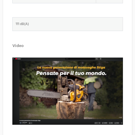
111 dB(A)
Video