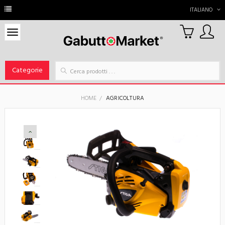
ITALIANO
0
Carrello
Categorie
HOME
AGRICOLTURA