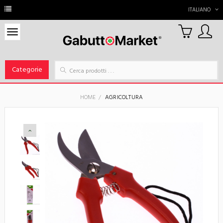
ITALIANO
0
Carrello
Categorie
HOME
AGRICOLTURA