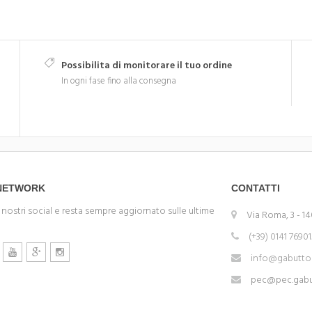
Possibilita di monitorare il tuo ordine
In ogni fase fino alla consegna
 NETWORK
CONTATTI
 nostri social e resta sempre aggiornato sulle ultime
Via Roma, 3 - 14
(+39) 0141 7690
info@gabuttom
pec@pec.gabut