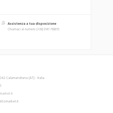
Assistenza a tua disposizione
Chiamaci al numero (+39) 0141 769015
042 Calamandrana (AT) - Italia
15
arket.it
tomarket.it