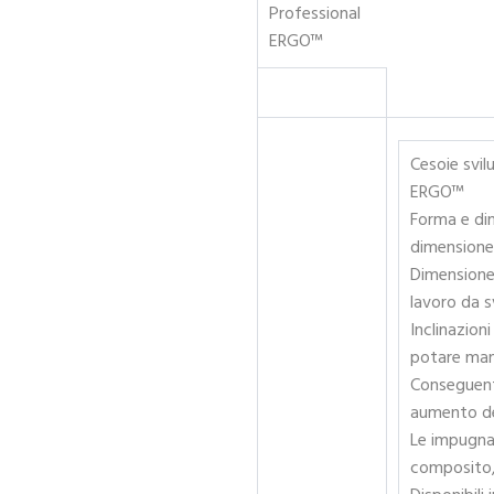
Professional
ERGO™
Cesoie svil
ERGO™
Forma e dim
dimensione
Dimensione 
lavoro da s
Inclinazioni
potare mant
Conseguente
aumento de
Le impugna
composito,