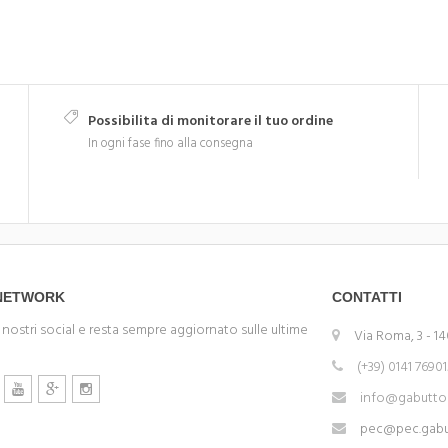
Possibilita di monitorare il tuo ordine
In ogni fase fino alla consegna
 NETWORK
CONTATTI
 nostri social e resta sempre aggiornato sulle ultime
Via Roma, 3 - 14
(+39) 0141 7690
info@gabuttom
pec@pec.gabut