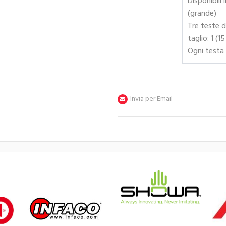
Disponibili 
(grande)
Tre teste di
taglio: 1 (
Ogni testa 
Invia per Email