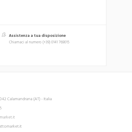
Assistenza a tua disposizione
Chiamaci al numero (+39) 0141 769015
042 Calamandrana (AT) - Italia
15
arket.it
tomarket.it