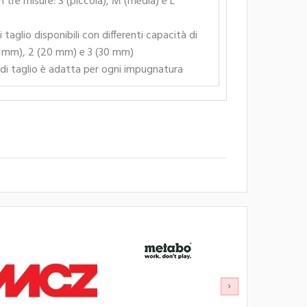
in tre misure: S (piccola), M (media) e L
 taglio disponibili con differenti capacità di
15 mm), 2 (20 mm) e 3 (30 mm)
di taglio è adatta per ogni impugnatura