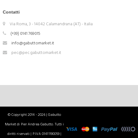
Contatti
Via Roma, 3 - 14042 Calamandrana (AT) - Italia
(+39) 0141 769015
info@gabuttomarket.it
pec@pec.gabuttomarket.it
© Copyright 2014 - 2026 | Gabutto
Market di Pier Andrea Gabutto. Tutti i
diritti riservati | P.IVA 01411190059 |