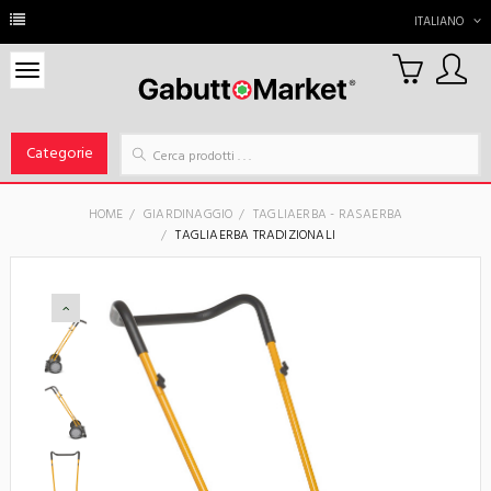
ITALIANO
0
Carrello
Categorie
HOME
GIARDINAGGIO
TAGLIAERBA - RASAERBA
TAGLIAERBA TRADIZIONALI