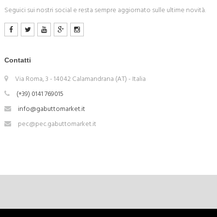
Seguici sui nostri social e resta sempre aggiornato sulle ultime novità.
Contatti
Via Roma, 3 - 14042 Calamandrana (AT) - Italia
(+39) 0141 769015
info@gabuttomarket.it
pec@pec.gabuttomarket.it