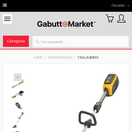
ITALIANO
0
Carrello
Categorie
HOME
GIARDINAGGIO
TAGLIABORDI