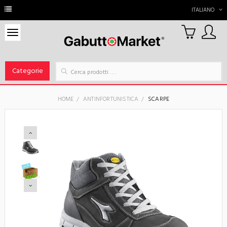
ITALIANO
0
Carrello
Categorie
HOME
ANTINFORTUNISTICA
SCARPE