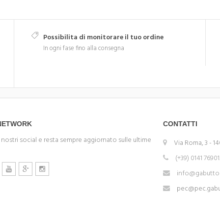
Possibilita di monitorare il tuo ordine
In ogni fase fino alla consegna
 NETWORK
CONTATTI
 nostri social e resta sempre aggiornato sulle ultime
Via Roma, 3 - 14
(+39) 0141 7690
info@gabuttom
pec@pec.gabut