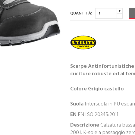
QUANTITÀ:
Scarpe Antinfortunistiche 
cuciture robuste ed al te
Colore Grigio castello
Suola
Intersuola in PU espan
EN
EN ISO 20345:2011
Descrizione
Calzatura bassa 
200J, K-sole a passaggio zero