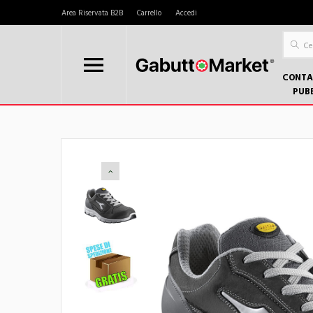
Area Riservata B2B
Carrello
Accedi
CONTA
PUB