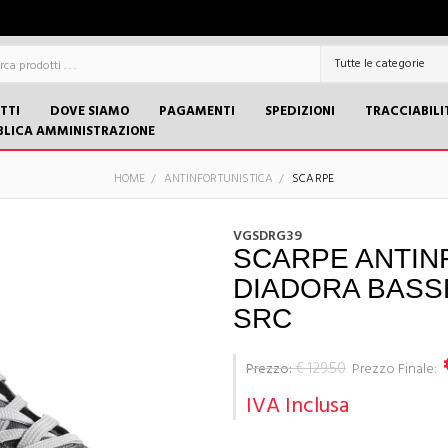
TTI
DOVE SIAMO
PAGAMENTI
SPEDIZIONI
TRACCIABILI
BLICA AMMINISTRAZIONE
HOME
ANTINFORTUNISTICA
SCARPE
VGSDRG39
SCARPE ANTIN
DIADORA BASSE
SRC
€ 129.50
Prezzo:
Prezzo Finale:
IVA Inclusa