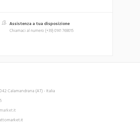
Assistenza a tua disposizione
Chiamaci al numero (+39) 0141 769015
042 Calamandrana (AT) - Italia
15
arket.it
tomarket.it