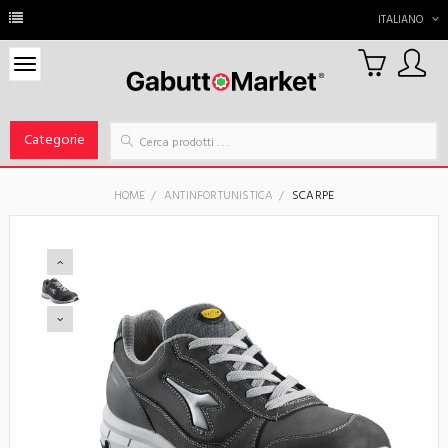
ITALIANO
0
Carrello
Categorie
HOME
ANTINFORTUNISTICA
SCARPE