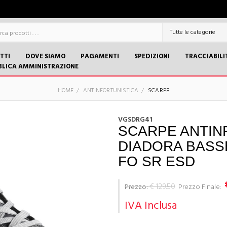
TTI
DOVE SIAMO
PAGAMENTI
SPEDIZIONI
TRACCIABILI
BLICA AMMINISTRAZIONE
HOME
ANTINFORTUNISTICA
SCARPE
VGSDRG41
SCARPE ANTIN
DIADORA BASSE
FO SR ESD
€ 129.50
Prezzo:
Prezzo Finale:
IVA Inclusa