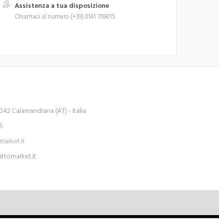
Assistenza a tua disposizione
Chiamaci al numero (+39) 0141 769015
042 Calamandrana (AT) - Italia
15
arket.it
tomarket.it