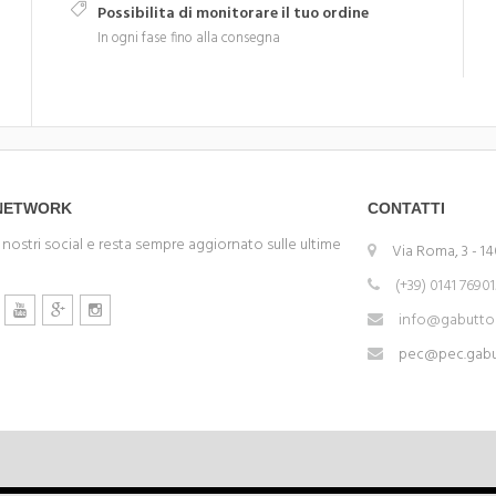
Possibilita di monitorare il tuo ordine
In ogni fase fino alla consegna
 NETWORK
CONTATTI
 nostri social e resta sempre aggiornato sulle ultime
Via Roma, 3 - 14
(+39) 0141 7690
info@gabuttom
pec@pec.gabut