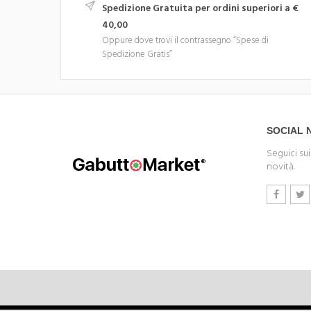
Spedizione Gratuita per ordini superiori a €
40,00
Oppure dove trovi il contrassegno “Spese di
Spedizione Gratis”
SOCIAL
Seguici sui
novità.