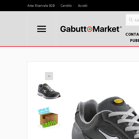
Area Riservata B2B
Carrello
Accedi
CONTA
PUB