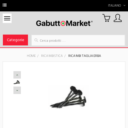
ITALIANO
0
Carrello
Categorie
HOME
RICAMBISTICA
RICAMBI TAGLIAERBA