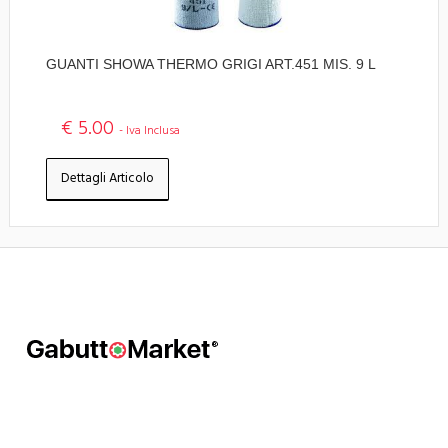
GUANTI SHOWA THERMO GRIGI ART.451 MIS. 9 L
€ 5.00
- Iva Inclusa
Dettagli Articolo