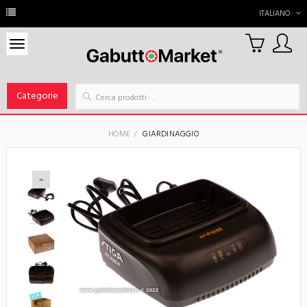
ITALIANO
0
Carrello
Categorie
HOME
GIARDINAGGIO