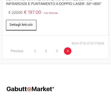
INFRAROSSI E PUNTAMENTO A DOPPIO LASER -50°+800°
€ 197.00
€ 220.00
- Iva Inclusa
Dettagli Articolo
Items 37 to 37 of 37 total
Previous
1
2
3
4