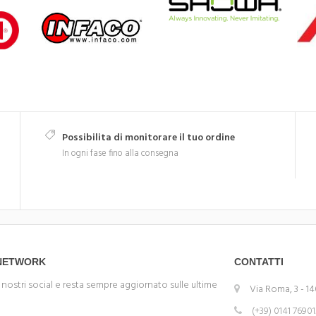
Possibilita di monitorare il tuo ordine
In ogni fase fino alla consegna
 NETWORK
CONTATTI
 nostri social e resta sempre aggiornato sulle ultime
Via Roma, 3 - 14
(+39) 0141 7690