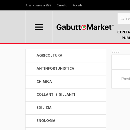
Area Riservata B2B
Carrello
Accedi
CONTA
PUB
aaaa
AGRICOLTURA
ANTINFORTUNISTICA
Prev
CHIMICA
COLLANTI SIGILLANTI
EDILIZIA
ENOLOGIA