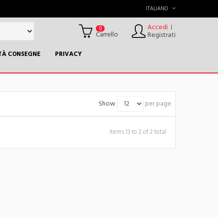
ITALIANO
Accedi
|
0
Carrello
Registrati
TÀ CONSEGNE
PRIVACY
Show
per page
Items 13 to 2 of 2 total