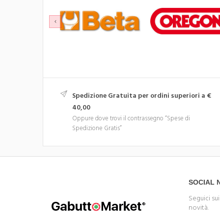
Spedizione Gratuita per ordini superiori a €
40,00
Oppure dove trovi il contrassegno “Spese di
Spedizione Gratis”
SOCIAL
Seguici sui
novità.